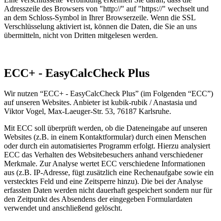
Adresszeile des Browsers von "http://" auf "https://" wechselt und
an dem Schloss-Symbol in Ihrer Browserzeile. Wenn die SSL
Verschlüsselung aktiviert ist, können die Daten, die Sie an uns
übermitteln, nicht von Dritten mitgelesen werden.
ECC+ - EasyCalcCheck Plus
Wir nutzen “ECC+ - EasyCalcCheck Plus” (im Folgenden “ECC”)
auf unseren Websites. Anbieter ist kubik-rubik / Anastasia und
Viktor Vogel, Max-Laeuger-Str. 53, 76187 Karlsruhe.
Mit ECC soll überprüft werden, ob die Dateneingabe auf unseren
Websites (z.B. in einem Kontaktformular) durch einen Menschen
oder durch ein automatisiertes Programm erfolgt. Hierzu analysiert
ECC das Verhalten des Websitebesuchers anhand verschiedener
Merkmale. Zur Analyse wertet ECC verschiedene Informationen
aus (z.B. IP-Adresse, fügt zusätzlich eine Rechenaufgabe sowie ein
verstecktes Feld und eine Zeitsperre hinzu). Die bei der Analyse
erfassten Daten werden nicht dauerhaft gespeichert sondern nur für
den Zeitpunkt des Absendens der eingegeben Formulardaten
verwendet und anschließend gelöscht.